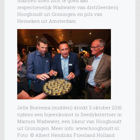
mannen doen zich te goed aan
respectievelijk Wadwater van distilleerderij
Hooghoudt uit Groningen en pils van
Heineken uit Amsterdam.
Jelle Boerema (midden) drinkt 3 oktober 2016
tijdens een bijeenkomst in Seedykstertoer in
Marrum Wadwater, een likeur van Hooghoudt
uit Groningen. Meer info: www.hooghoudt.nl.
Foto: © Albert Hendriks Friesland Holland