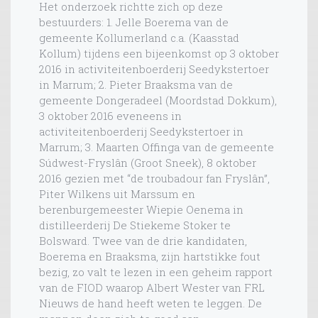
Het onderzoek richtte zich op deze
bestuurders: 1. Jelle Boerema van de
gemeente Kollumerland c.a. (Kaasstad
Kollum) tijdens een bijeenkomst op 3 oktober
2016 in activiteitenboerderij Seedykstertoer
in Marrum; 2. Pieter Braaksma van de
gemeente Dongeradeel (Moordstad Dokkum),
3 oktober 2016 eveneens in
activiteitenboerderij Seedykstertoer in
Marrum; 3. Maarten Offinga van de gemeente
Súdwest-Fryslân (Groot Sneek), 8 oktober
2016 gezien met “de troubadour fan Fryslân”,
Piter Wilkens uit Marssum en
berenburgemeester Wiepie Oenema in
distilleerderij De Stiekeme Stoker te
Bolsward. Twee van de drie kandidaten,
Boerema en Braaksma, zijn hartstikke fout
bezig, zo valt te lezen in een geheim rapport
van de FIOD waarop Albert Wester van FRL
Nieuws de hand heeft weten te leggen. De