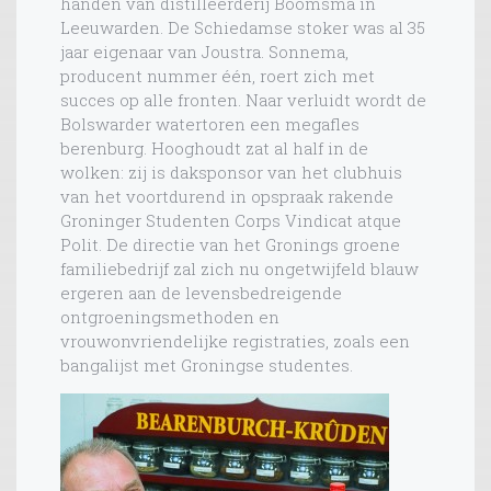
handen van distilleerderij Boomsma in
Leeuwarden. De Schiedamse stoker was al 35
jaar eigenaar van Joustra. Sonnema,
producent nummer één, roert zich met
succes op alle fronten. Naar verluidt wordt de
Bolswarder watertoren een megafles
berenburg. Hooghoudt zat al half in de
wolken: zij is daksponsor van het clubhuis
van het voortdurend in opspraak rakende
Groninger Studenten Corps Vindicat atque
Polit. De directie van het Gronings groene
familiebedrijf zal zich nu ongetwijfeld blauw
ergeren aan de levensbedreigende
ontgroeningsmethoden en
vrouwonvriendelijke registraties, zoals een
bangalijst met Groningse studentes.