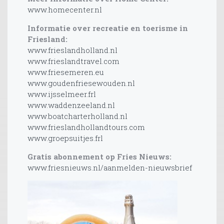
www.homecenter.nl
Informatie over recreatie en toerisme in
Friesland:
www.frieslandholland.nl
www.frieslandtravel.com
www.friesemeren.eu
www.goudenfriesewouden.nl
www.ijsselmeer.frl
www.waddenzeeland.nl
www.boatcharterholland.nl
www.frieslandhollandtours.com
www.groepsuitjes.frl
Gratis abonnement op Fries Nieuws:
www.friesnieuws.nl/aanmelden-nieuwsbrief