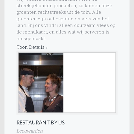
streekgebonden producten, zo komen onze
groenten rechtstreeks uit de tuin. Alle
groenten zijn onbespoten en vers van het
land. Bij ons vind u alleen duurzaam vlees op
de menukaart, en alles wat wij serveren is
huisgemaakt.
Toon Details
RESTAURANT BY ÚS
Leeuwarden