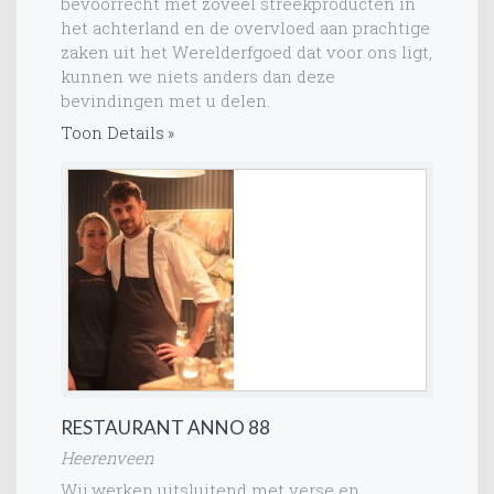
bevoorrecht met zoveel streekproducten in
het achterland en de overvloed aan prachtige
zaken uit het Werelderfgoed dat voor ons ligt,
kunnen we niets anders dan deze
bevindingen met u delen.
Toon Details
RESTAURANT ANNO 88
Heerenveen
Wij werken uitsluitend met verse en