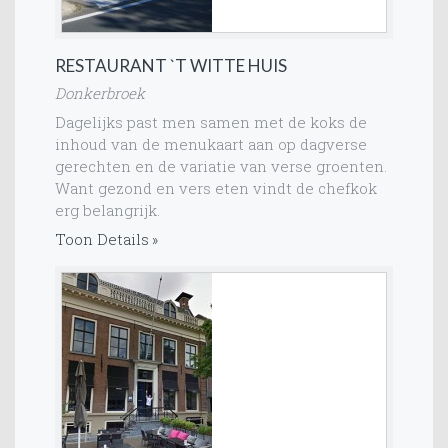
RESTAURANT `T WITTE HUIS
Donkerbroek
Dagelijks past men samen met de koks de
inhoud van de menukaart aan op dagverse
gerechten en de variatie van verse groenten.
Want gezond en vers eten vindt de chefkok
erg belangrijk.
Toon Details