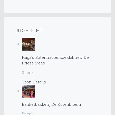
UITGELICHT
Haga´s Boterdrabbelkoekfabriek ´De
Friese Sjees´
Sneek
Toon Details
Banketbakkerij De Korenbloem
Sneek