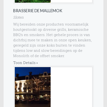
BRASSERIE DE MALLEMOK
Sloten
Wij bereiden onze producten voornamelijk
houtgestookt op diverse grills, keramische
BBQ’s en smokers. Het gehele proces is van
dichtbij mee te maken in onze open keuken,
geregeld zijn onze koks buiten te vinden
tijdens low and slow bereidingen op de
Monolith of de offset smoker.
Toon Details