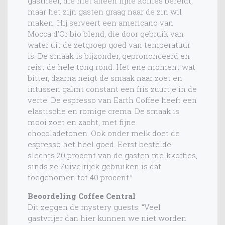
gastheer, die niet alleen fijne koffies bereidt,
maar het zijn gasten graag naar de zin wil
maken. Hij serveert een americano van
Mocca d’Or bio blend, die door gebruik van
water uit de zetgroep goed van temperatuur
is. De smaak is bijzonder, geprononceerd en
reist de hele tong rond. Het ene moment wat
bitter, daarna neigt de smaak naar zoet en
intussen galmt constant een fris zuurtje in de
verte. De espresso van Earth Coffee heeft een
elastische en romige crema. De smaak is
mooi zoet en zacht, met fijne
chocoladetonen. Ook onder melk doet de
espresso het heel goed. Eerst bestelde
slechts 20 procent van de gasten melkkoffies,
sinds ze Zuivelrijck gebruiken is dat
toegenomen tot 40 procent.”
Beoordeling Coffee Central
Dit zeggen de mystery guests: “Veel
gastvrijer dan hier kunnen we niet worden