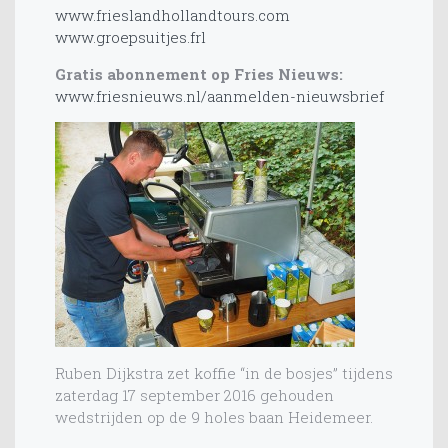
www.frieslandhollandtours.com
www.groepsuitjes.frl
Gratis abonnement op Fries Nieuws:
www.friesnieuws.nl/aanmelden-nieuwsbrief
Ruben Dijkstra zet koffie “in de bosjes” tijdens
zaterdag 17 september 2016 gehouden
wedstrijden op de 9 holes baan Heidemeer.