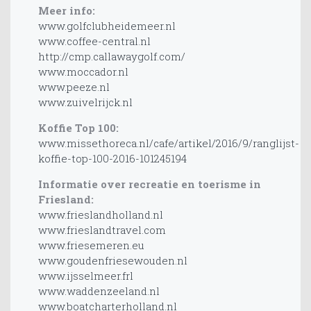
Meer info:
www.golfclubheidemeer.nl
www.coffee-central.nl
http://cmp.callawaygolf.com/
www.moccador.nl
www.peeze.nl
www.zuivelrijck.nl
Koffie Top 100:
www.missethoreca.nl/cafe/artikel/2016/9/ranglijst-
koffie-top-100-2016-101245194
Informatie over recreatie en toerisme in
Friesland:
www.frieslandholland.nl
www.frieslandtravel.com
www.friesemeren.eu
www.goudenfriesewouden.nl
www.ijsselmeer.frl
www.waddenzeeland.nl
www.boatcharterholland.nl