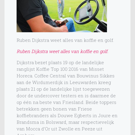
Ruben Dijkstra weet alles van koffie en golf.
Ruben Dijkstra weet alles van koffie en golf.
Dijkstra bezet plaats 19 op de landelijke
ranglijst Koffie Top 100 2016 van Misset
Horeca. Coffee Central van Bouwinus Sikkes
aan de Wirdumerdijk in Leeuwarden kreeg
plaats 21 op de landelijke lijst toegewezen
door de undercover testers en is daarmee de
op één na beste van Friesland. Beide toppers
betrekken geen bonen van Friese
koffiebranders als Douwe Egberts in Joure en
Brandsma in Bolsward, maar respectievelijk
van Mocca d’Or uit Zwolle en Peeze uit