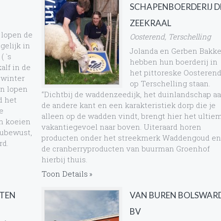
SCHAPENBOERDERIJ D
ZEEKRAAL
 lopen de
Oosterend, Terschelling
gelijk in
Jolanda en Gerben Bakke
( `s
hebben hun boerderij in
lf in de
het pittoreske Oosteren
 winter
op Terschelling staan.
en lopen
“Dichtbij de waddenzeedijk, het duinlandschap a
d het
de andere kant en een karakteristiek dorp die je
e
alleen op de wadden vindt, brengt hier het ultie
n koeien
vakantiegevoel naar boven. Uiteraard horen
eubewust,
producten onder het streekmerk Waddengoud e
rd.
de cranberryproducten van buurman Groenhof
hierbij thuis.
Toon Details
KTEN
VAN BUREN BOLSWAR
BV