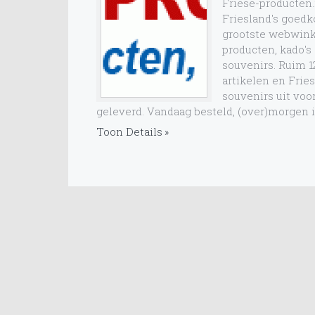
Friese-producten.
Friesland's goed
grootste webwink
producten, kado's
souvenirs. Ruim 1
artikelen en Frie
souvenirs uit voo
geleverd. Vandaag besteld, (over)morgen i
Toon Details