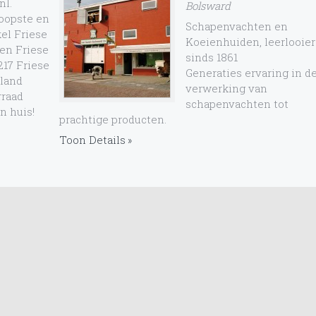
nl.
Bolsward
koopste en
Schapenvachten en
el Friese
Koeienhuiden, leerlooier
 en Friese
sinds 1861
217 Friese
Generaties ervaring in d
sland
verwerking van
rraad
schapenvachten tot
n huis!
prachtige producten.
Toon Details