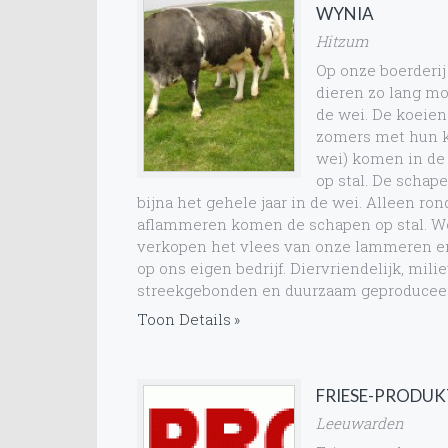
WYNIA
Hitzum
Op onze boerderij
dieren zo lang mo
de wei. De koeien 
zomers met hun ka
wei) komen in de
op stal. De schap
bijna het gehele jaar in de wei. Alleen ron
aflammeren komen de schapen op stal. W
verkopen het vlees van onze lammeren e
op ons eigen bedrijf. Diervriendelijk, mili
streekgebonden en duurzaam geproducee
Toon Details
FRIESE-PRODU
Leeuwarden