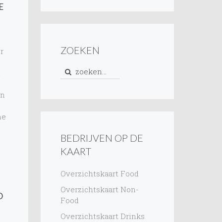
E
ZOEKEN
r
d
an
me
BEDRIJVEN OP DE
n
KAART
Overzichtskaart Food
Overzichtskaart Non-
D
Food
Overzichtskaart Drinks