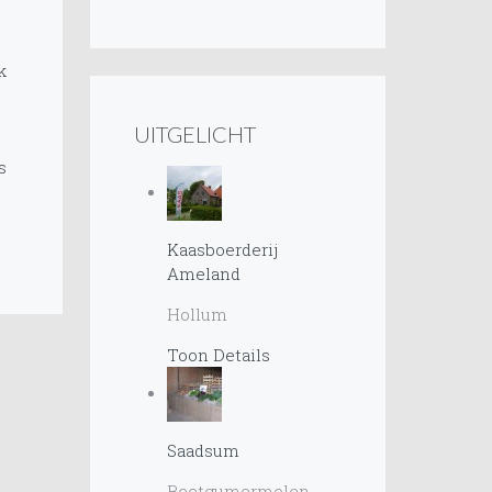
k
UITGELICHT
s
Kaasboerderij
Ameland
Hollum
Toon Details
Saadsum
Beetgumermolen