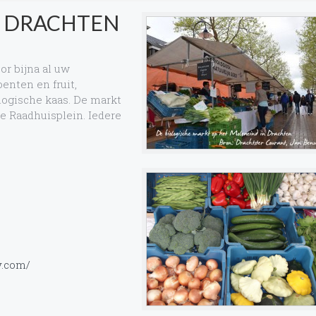
T DRACHTEN
or bijna al uw
enten en fruit,
logische kaas. De markt
we Raadhuisplein. Iedere
y.com/