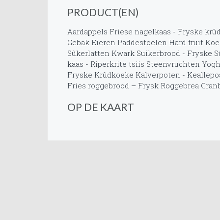
PRODUCT(EN)
Aardappels
Friese nagelkaas - Fryske krûd
Gebak
Eieren
Paddestoelen
Hard fruit
Koe
Sûkerlatten
Kwark
Suikerbrood - Fryske 
kaas - Riperkrite tsiis
Steenvruchten
Yogh
Fryske Krûdkoeke
Kalverpoten - Keallepo
Fries roggebrood – Frysk Roggebrea
Cranb
OP DE KAART