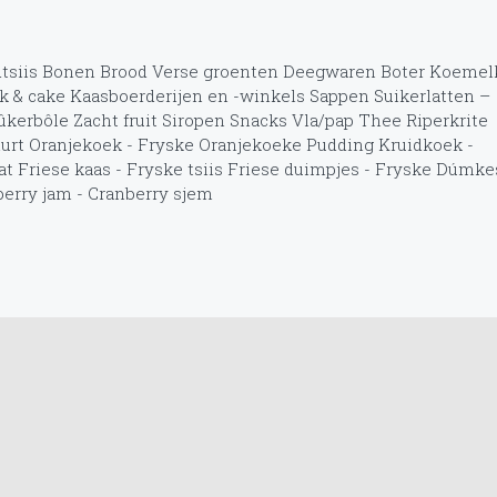
tsiis
Bonen
Brood
Verse groenten
Deegwaren
Boter
Koemel
k & cake
Kaasboerderijen en -winkels
Sappen
Suikerlatten –
Sûkerbôle
Zacht fruit
Siropen
Snacks
Vla/pap
Thee
Riperkrite
urt
Oranjekoek - Fryske Oranjekoeke
Pudding
Kruidkoek -
at
Friese kaas - Fryske tsiis
Friese duimpjes - Fryske Dúmke
erry jam - Cranberry sjem