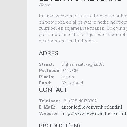
Haren
In onze webwinkel kun je terecht voor hi
en pootgoed en alles wat je nodig hebt om 
zuurkool en sojamelk te maken. Ook vind 
graanmolens en benodigdheden voor het 
de groenten– en fruitoogst.
ADRES
Straat:
Rijksstraatweg 298A
Postcode:
9752 CM
Plaats:
Haren
Land:
Nederland
CONTACT
Telefoon:
+31 (0)6-40173302
E-Mail:
antonie@levenvanhetland.nl
Website:
http://www.levenvanhetland.nl
PRODUCT(EN)