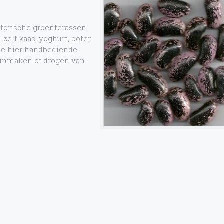
storische groenterassen
zelf kaas, yoghurt, boter,
je hier handbediende
inmaken of drogen van