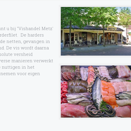
t u bij "Vishandel Metz'
derfilet. De harders
de netten, gevangen in
d. De vis wordt daarna
solute versheid
iverse manieren verwerkt
e nuttigen in het
eenemen voor eigen