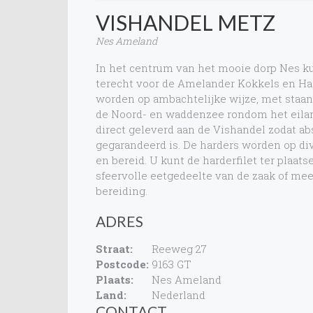
VISHANDEL METZ
Nes Ameland
In het centrum van het mooie dorp Nes kun
terecht voor de Amelander Kokkels en Har
worden op ambachtelijke wijze, met staan
de Noord- en waddenzee rondom het eilan
direct geleverd aan de Vishandel zodat ab
gegarandeerd is. De harders worden op d
en bereid. U kunt de harderfilet ter plaats
sfeervolle eetgedeelte van de zaak of m
bereiding.
ADRES
Straat:
Reeweg 27
Postcode:
9163 GT
Plaats:
Nes Ameland
Land:
Nederland
CONTACT