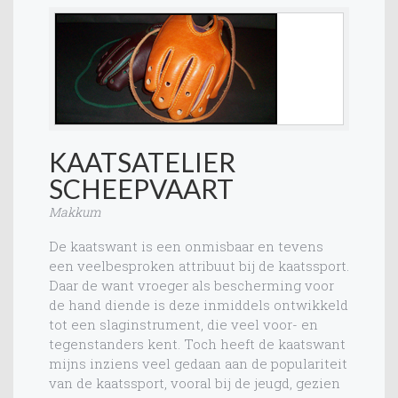
KAATSATELIER
SCHEEPVAART
Makkum
De kaatswant is een onmisbaar en tevens
een veelbesproken attribuut bij de kaatssport.
Daar de want vroeger als bescherming voor
de hand diende is deze inmiddels ontwikkeld
tot een slaginstrument, die veel voor- en
tegenstanders kent. Toch heeft de kaatswant
mijns inziens veel gedaan aan de populariteit
van de kaatssport, vooral bij de jeugd, gezien