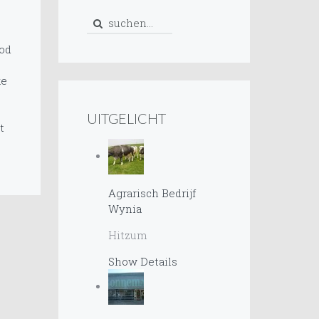
od
ke
UITGELICHT
t
Agrarisch Bedrijf
Wynia
Hitzum
Show Details