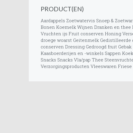
PRODUCT(EN)
Aardappels
Zoetwatervis
Snoep & Zoetwa
Bonen
Koemelk
Wijnen
Dranken en thee
Vruchten ijs
Fruit conserven
Honing
Vers
droege woarst
Geitenmelk
Gedistilleerde
conserven
Dressing
Gedroogd fruit
Gebak
Kaasboerderijen en -winkels
Sappen
Koek
Snacks
Snacks
Vla/pap
Thee
Steenvrucht
Verzorgingsproducten
Vleeswaren
Friese 