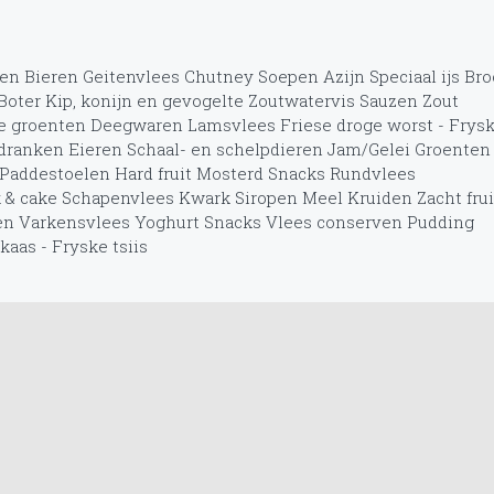
ren
Bieren
Geitenvlees
Chutney
Soepen
Azijn
Speciaal ijs
Bro
Boter
Kip, konijn en gevogelte
Zoutwatervis
Sauzen
Zout
e groenten
Deegwaren
Lamsvlees
Friese droge worst - Frys
 dranken
Eieren
Schaal- en schelpdieren
Jam/Gelei
Groenten
Paddestoelen
Hard fruit
Mosterd
Snacks
Rundvlees
 & cake
Schapenvlees
Kwark
Siropen
Meel
Kruiden
Zacht frui
en
Varkensvlees
Yoghurt
Snacks
Vlees conserven
Pudding
kaas - Fryske tsiis