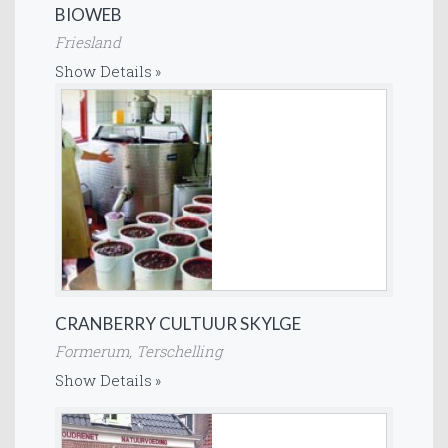
BIOWEB
Friesland
Show Details
CRANBERRY CULTUUR SKYLGE
Formerum, Terschelling
Show Details