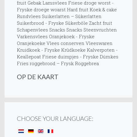
fruit
Gebak
Lamsvlees
Friese droge worst -
Fryske droege woarst
Hard fruit
Koek & cake
Rundvlees
Suikerlatten – Sûkerlatten
Suikerbrood - Fryske Sûkerbôle
Zacht fruit
Schapenvlees
Snacks
Snacks
Steenvruchten
Varkensvlees
Oranjekoek - Fryske
Oranjekoeke
Vlees conserven
Vleeswaren
Kruidkoek - Fryske Krûdkoeke
Kalverpoten -
Keallepoat
Friese duimpjes - Fryske Dúmkes
Fries roggebrood – Frysk Roggebrea
OP DE KAART
CHOOSE YOUR LANGUAGE: