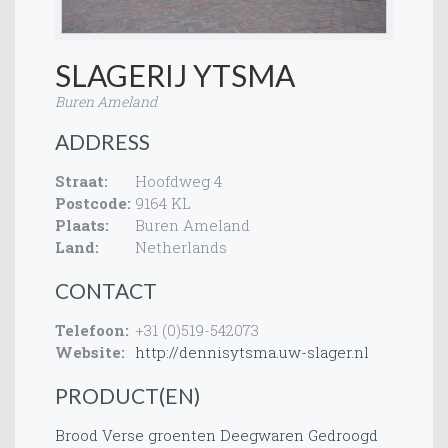
SLAGERIJ YTSMA
Buren Ameland
ADDRESS
Straat:
Hoofdweg 4
Postcode:
9164 KL
Plaats:
Buren Ameland
Land:
Netherlands
CONTACT
Telefoon:
+31 (0)519-542073
Website:
http://dennisytsma.uw-slager.nl
PRODUCT(EN)
Brood
Verse groenten
Deegwaren
Gedroogd