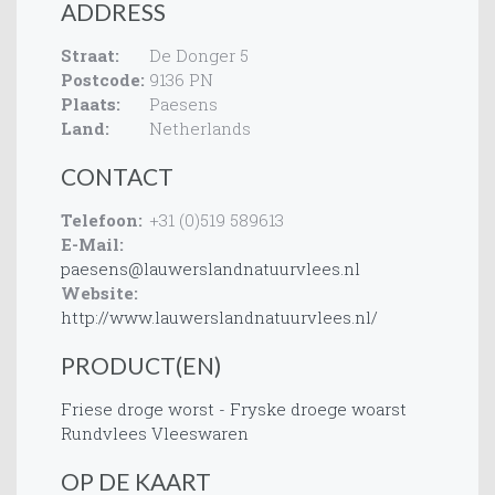
ADDRESS
Straat:
De Donger 5
Postcode:
9136 PN
Plaats:
Paesens
Land:
Netherlands
CONTACT
Telefoon:
+31 (0)519 589613
E-Mail:
paesens@lauwerslandnatuurvlees.nl
Website:
http://www.lauwerslandnatuurvlees.nl/
PRODUCT(EN)
Friese droge worst - Fryske droege woarst
Rundvlees
Vleeswaren
OP DE KAART