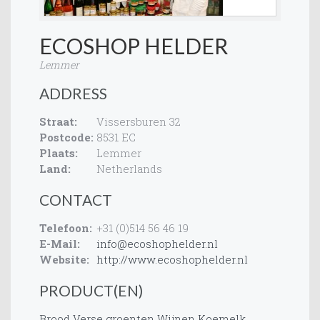
ECOSHOP HELDER
Lemmer
ADDRESS
Straat:
Vissersburen 32
Postcode:
8531 EC
Plaats:
Lemmer
Land:
Netherlands
CONTACT
Telefoon:
+31 (0)514 56 46 19
E-Mail:
info@ecoshophelder.nl
Website:
http://www.ecoshophelder.nl
PRODUCT(EN)
Brood
Verse groenten
Wijnen
Koemelk