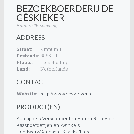
BEZOEKBOERDERIJ DE
GÈSKIEKER
Kinnum Terschelling
ADDRESS
Straat:
Kinnum 1
Postcode:
8885 HE
Plaats:
Terschelling
Land:
Netherlands
CONTACT
Website:
http://www.geskieker.nl
PRODUCT(EN)
Aardappels
Verse groenten
Eieren
Rundvlees
Kaasboerderijen en -winkels
Handwerk/Ambacht
Snacks
Thee