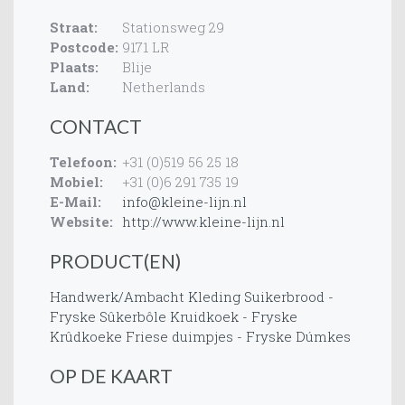
Straat:
Stationsweg 29
Postcode:
9171 LR
Plaats:
Blije
Land:
Netherlands
CONTACT
Telefoon:
+31 (0)519 56 25 18
Mobiel:
+31 (0)6 291 735 19
E-Mail:
info@kleine-lijn.nl
Website:
http://www.kleine-lijn.nl
PRODUCT(EN)
Handwerk/Ambacht
Kleding
Suikerbrood -
Fryske Sûkerbôle
Kruidkoek - Fryske
Krûdkoeke
Friese duimpjes - Fryske Dúmkes
OP DE KAART